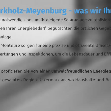
erkholz-Meyenburg - was wir Ih
 notwendig sind, um Ihre eigene Solaranlage zu realisier
eren Ihren Energiebedarf, begutachten die örtlichen Geg
anlage.
n Monteure sorgen für eine präzise und effiziente Umsetz
artungen und Inspektionen, um die Lebensdauer und Effi
 profitieren Sie von einer
umweltfreundlichen Energieq
der gesamten Region Uckermark an, wo Haushalte und B