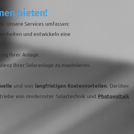
nen bieten!
en. Unsere Services umfassen:
ebenheiten und entwickeln eine
ung Ihrer Anlage.
zienz Ihrer Solaranlage zu maximieren.
und von
. Darüber
uelle
langfristigen Kostenvorteilen
etriebe von modernster Solartechnik und
Photovoltaik