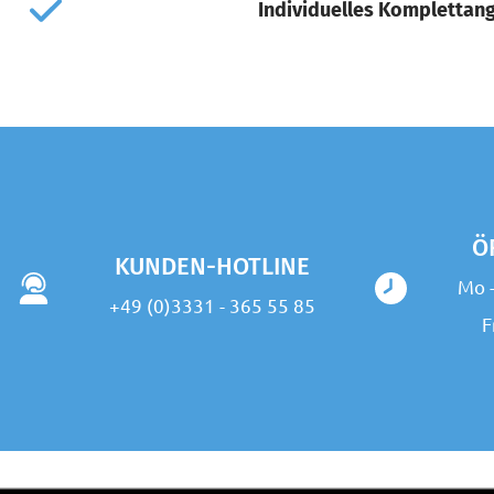
Individuelles Komplettan
Ö
KUNDEN-HOTLINE
Mo -
+49 (0)3331 - 365 55 85
F