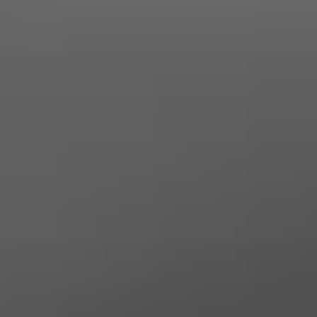
Aktuell
für Photovoltaikmodule
sinken die Preise
und -speicher. Langfristig ermöglichen
Solarmodule und Solarspeicher
das effektive
.
Einsparen von Stromkosten
UNABHÄNGIGE EIGENSTROMVERSORGUNG
Bis zu
70 % des jährlichen Strombedarfs
können durch PV-Anlagen gedeckt wer