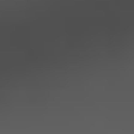
den. Dadurch machen Sie sich gleichzeitig
.
unabhängiger von Netzstromanbietern
FÖRDERPROGRAMME
Staatliche und regionale Unterstützung, z. B.
KfW-Kreditprogramm. Zusätzliche
für Anlagen bis
Einkommenssteuerbefreiung
30 kWp