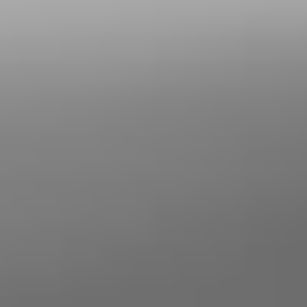
. Bei uns
Unabhängigkeit und Nachhaltigkeit
erhalten Sie einen
, bei dem unsere
Rund-um-Service
erfahrenen Mitarbeiter sämtliche Arbeit von der
Planung, über die Installation bis zur Wartung Ihrer
Anlage für Sie übernehmen.
Erfahren Sie jetzt mehr
über Photovoltaik in der Uckermark und Barnim
und vereinbaren Sie einen kostenlosen
Beratungstermin!
IN DREI SCHRITTEN ZUR EIGENEN
ENERGIEERZEUGUNGSANLAGE