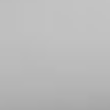
Stromkonzepte für mehr Komfort –
Photovoltaik in der Uckermark und Barnim
Photovoltaik in der Uckermark und Barnim gewinnt
immer mehr an Bedeutung. Die Region ist
besonders
und
fortschrittlich, was Solarenergie betrifft,
profitiert von einer
hohen Sonneneinstrahlung und
. Aurora Solar GmbH
starken Infrastruktur
unterstützt Sie bei Ihrem
Schritt Richtung mehr