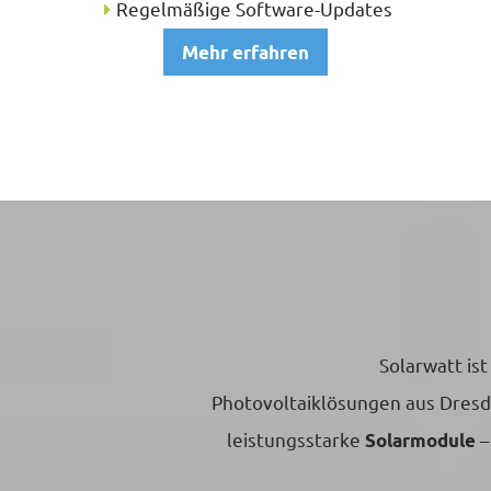
Regelmäßige Software-Updates
Mehr erfahren
Solarwatt is
Photovoltaiklösungen aus Dresd
leistungsstarke
–
Solarmodule