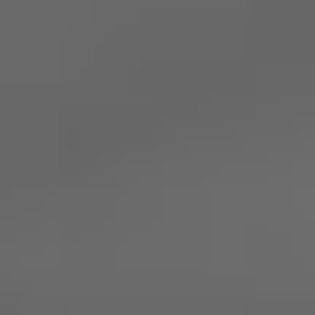
lassen.
(MaStR) eintragen
Informieren Sie sich jetzt
über die Fördermöglichkeiten in der Uckermark und
Barnim!
LANGFRISTIGE RENTABILITÄT