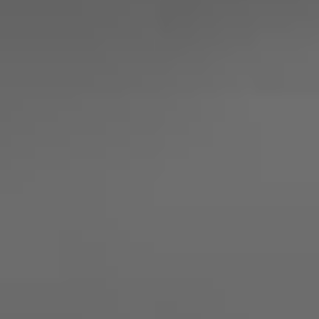
INSTALLATION
Mit Ihrer Beauftragung kümmern wir uns um
alle Details für die Montage und Installation
Ihrer Photovoltaikanlage und Ihres
Stromspeichers.
Ihre Vorteile von Photovoltaikanlagen und
Photovoltaikspeichern in der Uckermark und
Barnim