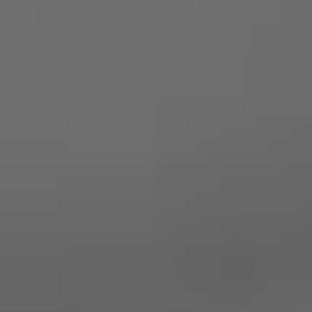
KONTAKTAUFNAHME
Treten Sie mit uns in Kontakt und vereinbaren
Sie einen unverbindlichen Termin.
KALKULATION
Wir planen gemeinsam mit Ihnen Ihre Anlage,
erstellen ein Angebot und können bereits jetzt
eine Aussage treffen, was Sie zukünftig jährlich
sparen.