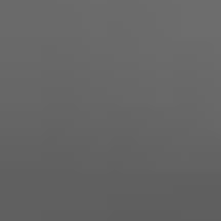
Die Investition in Photovoltaikmodule und
Photovoltaikspeicher ist in den letzten Jahren
deutlich attraktiver geworden. Die
Preise für diese
, was eine
Technologien sind deutlich gesunken
langfristig rentable Investition ermöglicht. Zudem
bietet die Eigenstromversorgung durch
Photovoltaikanlagen die
Möglichkeit, einen
erheblichen Teil des jährlichen Strombedarfs zu
.
decken
Darüber hinaus gibt es steuerliche Vergünstigungen
bei der Anschaffung von Solarmodulen und -
speichern. Zusätzlich gibt es staatliche und regionale