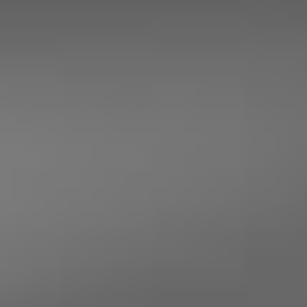
sowie
auf
Wegfall der Mehrwertsteuer
Anschaffung und Installation.
KLIMASCHUTZ
Durch die grüne Stromerzeugung
reduzieren Sie
und schonen fossile
Ihren CO
-Fußabdruck
2
Ressourcen. Sie leisten somit aktiv einen
Beitrag zur
.
nachhaltigen Energiewende